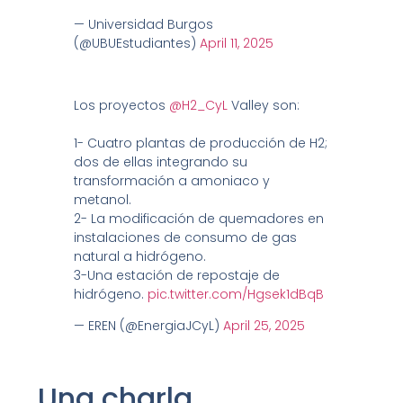
— Universidad Burgos
(@UBUEstudiantes)
April 11, 2025
Los proyectos
@H2_CyL
Valley son:
1- Cuatro plantas de producción de H2;
dos de ellas integrando su
transformación a amoniaco y
metanol.
2- La modificación de quemadores en
instalaciones de consumo de gas
natural a hidrógeno.
3-Una estación de repostaje de
hidrógeno.
pic.twitter.com/Hgsek1dBqB
— EREN (@EnergiaJCyL)
April 25, 2025
Una charla