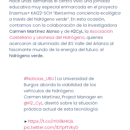
Hace unas semanas el centro vivió una jornada
educativa muy especial enmarcada en el proyecto
Erasmus+ KA122-SCH
“IberLerma: conciencia ecológica
a través del hidrógeno verde”
. En esta ocasión,
contamos con la colaboración de la investigadora
Carmen Martínez Alonso
y de
H2CyL
, la
Asociación
Castellano y Leonesa del Hidrógeno
, quienes
acercaron al alumnado del IES Valle del Arlanza al
fascinante mundo de la energía del futuro: el
hidrógeno verde
..
#Noticias_UBU
| La Universidad de
Burgos aborda la viabilidad de los
vehículos de hidrógeno.
Carmen Martínez, Project Manager en
@H2_CyL
, disertó sobre la situación
práctica actual de esta tecnología.
►
https://t.co/rYG9kHIQiL
pic.twitter.com/1DTpFtVkyD